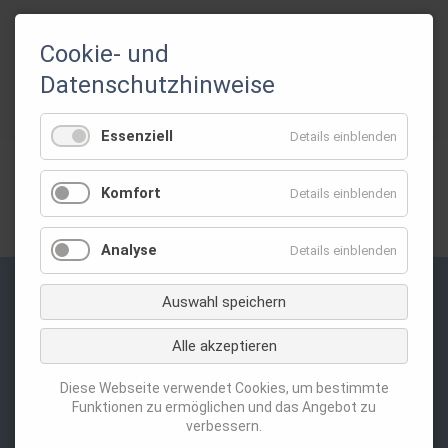
Cookie- und
Datenschutzhinweise
Seite 3 von 25
Anfang
Zurück
1
2
3
4
5
6
7
Vorwärts
Ende
Essenziell
Details einblenden
Gefördert durch:
Komfort
Details einblenden
Analyse
Details einblenden
Auswahl speichern
Privatsphäre-Einstellungen ändern
Alle akzeptieren
Navigation
Kontakt
überspringen
Datenschutz
Diese Webseite verwendet Cookies, um bestimmte
Funktionen zu ermöglichen und das Angebot zu
Impressum
verbessern.
Login